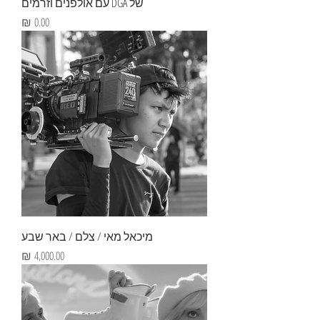
של DGA עם אולפנים וזרמים
מחיר
מיכאל מאי / צלם / באר שבע
מחיר