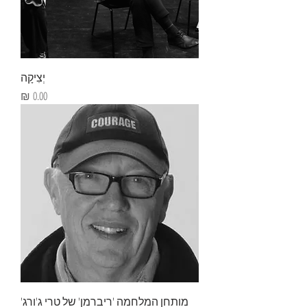
יְצִיקָה
מחיר
מותחן המלחמה 'ריברמן' של טרי ג'ורג'