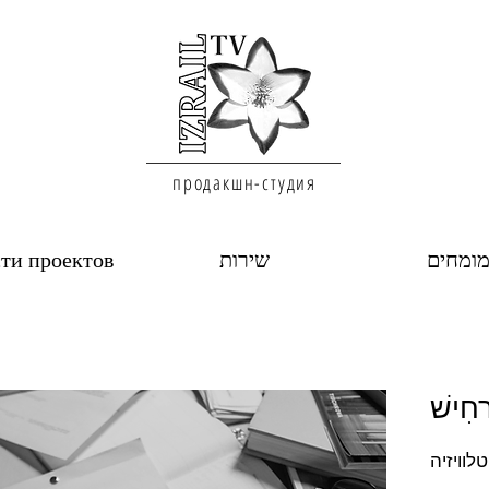
продакшн-студия
ומחים
שירות
ти проектов
חִישׁ
לוויזיה