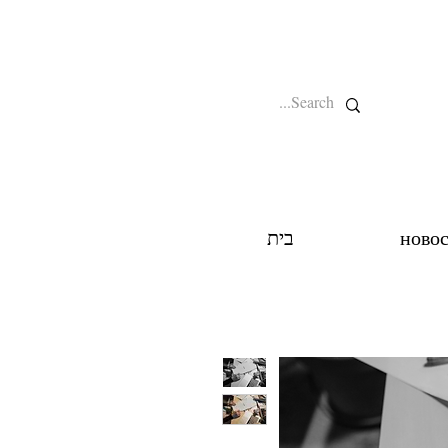
новос
בית